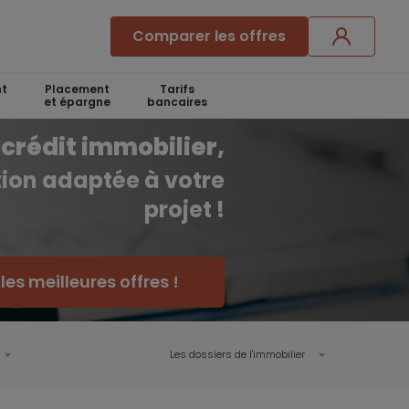
Comparer les offres
t
Placement
Tarifs
et épargne
bancaires
crédit immobilier,
ution adaptée à votre
projet !
es meilleures offres !
Les dossiers de l'immobilier