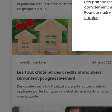
Des partenaire
aujourd’hui, le taux d’emprunt immobilier en France ne cesse
complémentaire
de grimper. De plus,...
Pour connaître
cookies
.
crédit immobilier
24 mai 2022
Les taux d’intérêt des crédits immobiliers
remontent progressivement
Des courtiers en prêt à l’habitat ont scruté les taux d’intérêt
appliqués par les banques au début du mois-ci. Ils ont alors
conclu que le...