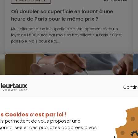
Où doubler sa superficie en louant à une
heure de Paris pour le même prix ?
Multiplier par deux la superficie de son logement avec un
loyer de 1 500 euros par mois en travaillant sur Paris ? C’est
possible. Mais pour cela,...
Contin
CONTINU
crédit immobilier
25 mai 2022
s Cookies c’est par ici !
Les taux immobiliers commencent à
us permettent de vous proposer une
s’exacerber
sonnalisée et des publicités adaptées à vos
Les taux d’intérêt des crédits à l’habitat entament leur