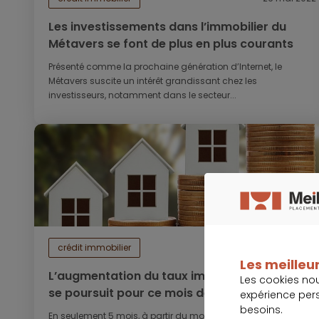
Les investissements dans l’immobilier du
Métavers se font de plus en plus courants
Présenté comme la prochaine génération d’Internet, le
Métavers suscite un intérêt grandissant chez les
investisseurs, notamment dans le secteur...
crédit immobilier
25 mai 2022
Les meilleur
L’augmentation du taux immobilier en France
Les cookies no
se poursuit pour ce mois de mai
expérience per
besoins.
En seulement 5 mois, à partir du mois de janvier 2022 jusqu’à