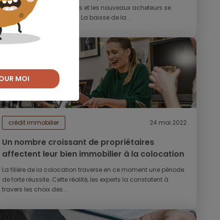
confinements, les Parisiens et les nouveaux acheteurs se
détournent de la capitale. La baisse de la...
OUR MOI
crédit immobilier
24 mai 2022
Un nombre croissant de propriétaires
affectent leur bien immobilier à la colocation
La filière de la colocation traverse en ce moment une période
de forte réussite. Cette réalité, les experts la constatent à
travers les choix des...