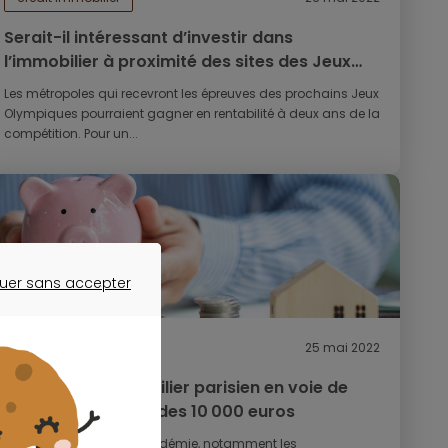
Serait-il intéressant d’investir dans
l’immobilier à proximité des sites des Jeux
Olympiques de 2024 ?
Les métropoles qui recevront les épreuves des prochains Jeux
Olympiques pourraient gagner en rentabilité à deux ans de la
compétition. Pour un...
uer sans accepter
ER SANS ACCEPTER
crédit immobilier
25 mai 2022
Les prix de l’immobilier parisien en voie de
retour en dessous des 10 000 euros
Depuis le début de la pandémie, notamment les