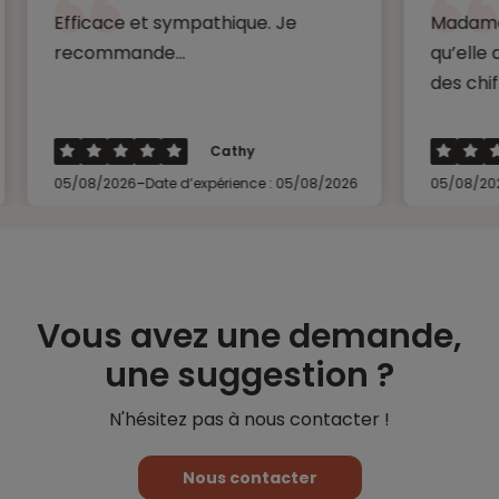
ficace et sympathique. Je
Madame ROQUIN a
commande...
qu’elle a pu pour
des chiffres et d
Cathy
-
-
/08/2026
Date d’expérience : 05/08/2026
05/08/2026
Date d’
Vous avez une demande,
une suggestion ?
N'hésitez pas à nous contacter !
Nous contacter