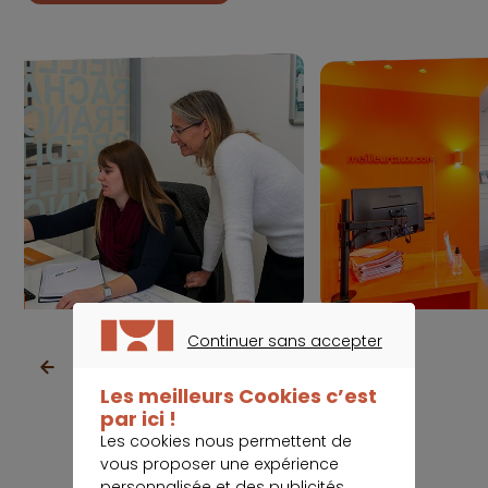
Continuer sans accepter
CONTINUER SANS ACCEPTER
Les meilleurs Cookies c’est
par ici !
Les cookies nous permettent de
vous proposer une expérience
personnalisée et des publicités