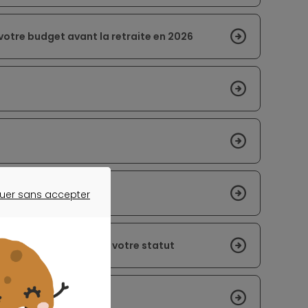
 votre budget avant la retraite en 2026
nnels
uer sans accepter
ER SANS ACCEPTER
s mensualités grâce à votre statut
t