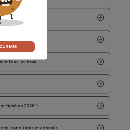
n dossier ?
ilités financières
OUR MOI
ser tous les frais
nt fiché en 2026 ?
ons, conditions et conseils