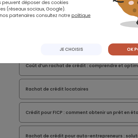
s peuvent déposer des cookies
s (réseaux sociaux, Google).
 nos partenaires consultez notre
politique
Surendettement : que faire et comment déposer u
Un crédit vous engage : comprendre vos responsab
JE CHOISIS
OK P
Coût d’un rachat de crédit : comprendre et optimi
Rachat de crédit locataires
Crédit pour FICP : comment obtenir un prêt en éta
Rachat de crédit pour auto-entrepreneurs : soluti