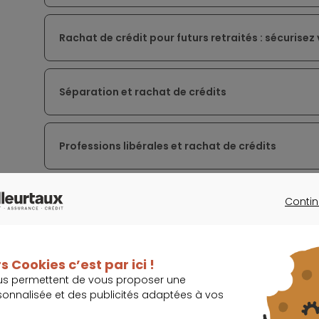
Rachat de crédit pour futurs retraités : sécurisez
Séparation et rachat de crédits
Professions libérales et rachat de crédits
Mieux comprendre le rachat de crédits professio
Contin
CONTINU
Rachat de crédit fonctionnaire 2026 : réduisez vo
s Cookies c’est par ici !
us permettent de vous proposer une
sonnalisée et des publicités adaptées à vos
Rachat de crédit : une solution au surendettemen