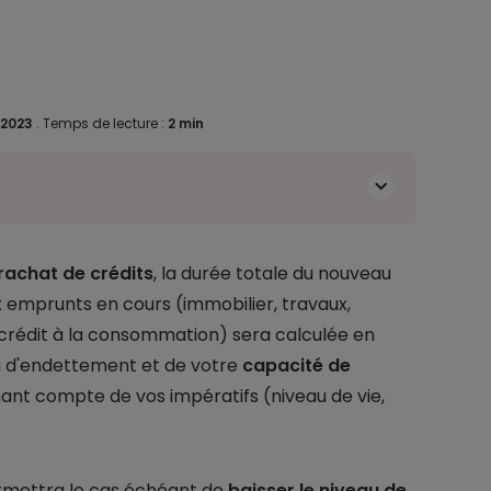
 2023
.
Temps de lecture :
2 min
rachat de crédits
, la durée totale du nouveau
x emprunts en cours (immobilier, travaux,
 crédit à la consommation) sera calculée en
u d'endettement et de votre
capacité de
nant compte de vos impératifs (niveau de vie,
rmettra le cas échéant de
baisser le niveau de