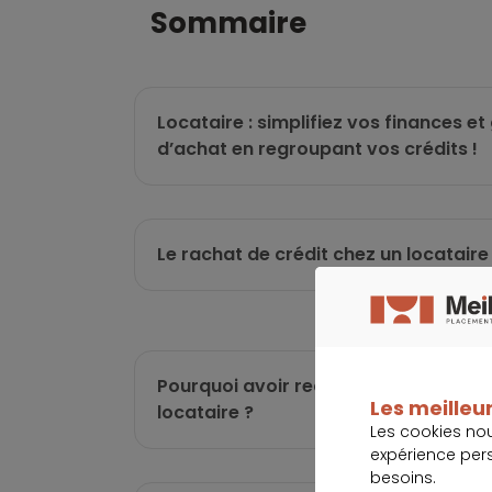
sommaire
Locataire : simplifiez vos finances e
d’achat en regroupant vos crédits !
Le rachat de crédit chez un locataire
Pourquoi avoir recours au rachat de 
Les meilleur
locataire ?
Les cookies no
expérience per
besoins.