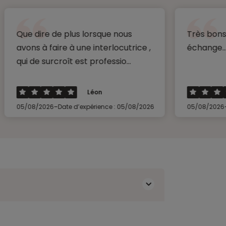
ire de plus lorsque nous
Très bons conseils.
 à faire à une interlocutrice ,
échange....
 surcroît est professio...
Léon
S
-
-
/2026
Date d’expérience : 05/08/2026
05/08/2026
Date d’expé