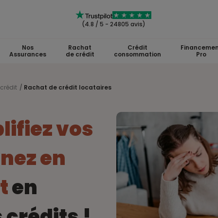
(4.8 / 5 - 24805 avis)
Nos
Rachat
Crédit
Financemen
Assurances
de crédit
consommation
Pro
crédit
Rachat de crédit locataires
lifiez vos
gnez en
t
en
crédits !