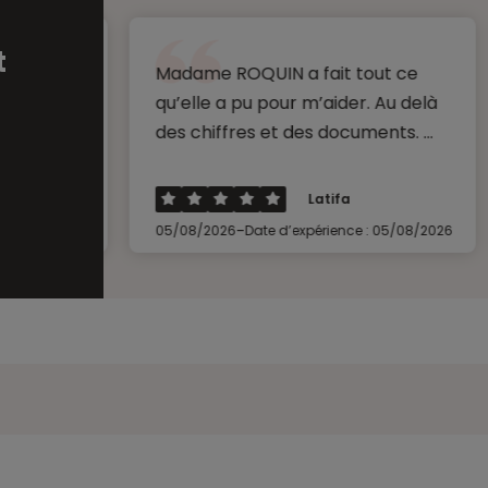
t
Madame ROQUIN a fait tout ce
Que d
qu’elle a pu pour m’aider. Au delà
avons
des chiffres et des documents. ...
qui de
Latifa
-
6
05/08/2026
Date d’expérience : 05/08/2026
05/08