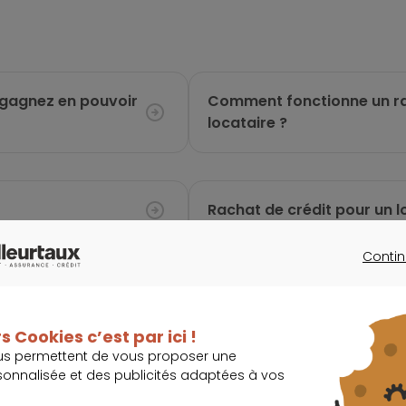
t gagnez en pouvoir
Comment fonctionne un ra
locataire ?
Rachat de crédit pour un 
constituer un bon dossier 
Contin
CONTINU
crédit en tant que
Comment monter un dossie
s Cookies c’est par ici !
us permettent de vous proposer une
sonnalisée et des publicités adaptées à vos