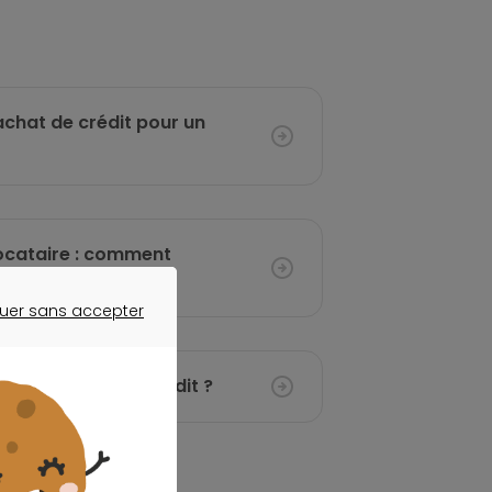
chat de crédit pour un
locataire : comment
?
uer sans accepter
ER SANS ACCEPTER
r de rachat de crédit ?