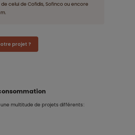
 de celui de Cofidis, Sofinco ou encore
em.
otre projet ?
la consommation
e multitude de projets différents :