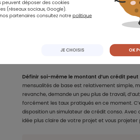
s peuvent déposer des cookies
s (réseaux sociaux, Google).
 nos partenaires consultez notre
politique
Comment préparer votre projet avec
?
Le meilleur moyen de préparer un projet est de r
JE CHOISIS
OK P
vous aurez besoin d’une estimation du crédit à
Définir soi-même le montant d’un crédit peu
mensualités de base est relativement simple, ma
revanche, demande un peu plus de travail, d’au
forcément les taux pratiqués en ce moment. C’
disposition un simulateur de crédit conso. Avec 
idée plus claire de votre projet et vous projeter