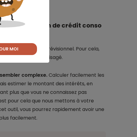
 une simulation de crédit conso
éaliser un budget prévisionnel. Pour cela,
OUR MOI
 la consommation envisagé.
t sembler complexe.
Calculer facilement les
is estimer le montant des intérêts, en
tant plus que vous ne connaissez pas
est pour cela que nous mettons à votre
cet outil, vous pourrez rapidement avoir une
 plus facilement.