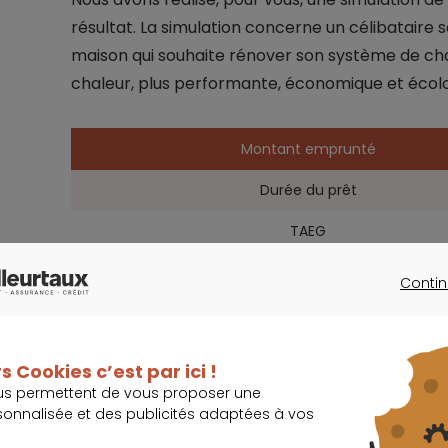
résultat. La simulation concerne un célibataire 
maison qui souhaite rénover son système de cha
chaleur, plus performante, économique et écolo
Montant emprunté
Durée du prêt
TAEG
Montant total dû par l'emprunteur
Contin
CONTINU
Mensualités hors assurance
La simulation est donnée à titre indicatif. Elle a
s Cookies c’est par ici !
us permettent de vous proposer une
conso de Meilleurtaux en juillet 2026.
sonnalisée et des publicités adaptées à vos