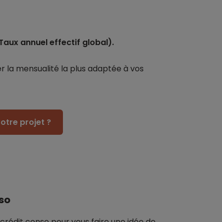
Taux annuel effectif global).
r la mensualité la plus adaptée à vos
otre projet ?
so
 crédit conso pour vous faire une idée de