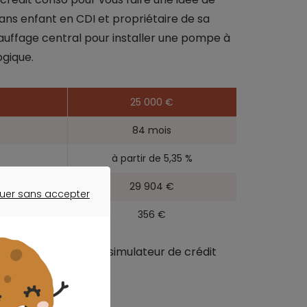
sans enfant en CDI et propriétaire de sa
uffage central pour installer une pompe à
gique.
25 000 €
84 mois
à partir de 5,35 %
29 904 €
uer sans accepter
ER SANS ACCEPTER
356 €
 été réalisée grâce au simulateur de crédit