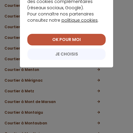
des cookies complémentaires
Courtier à Malo-les-Bains
(réseaux sociaux, Google).
Pour connaître nos partenaires
Courtier à Mantes-la-Jolie
consultez notre
politique cookies
.
Courtier à Marcq-en-Baroeul
Courtier à Marseille Vieux-port
OK POUR MOI
Courtier en Martinique
JE CHOISIS
Courtier à Meaux
Courtier à Menton
Courtier à Mérignac
Courtier à Metz
Courtier à Mont de Marsan
Courtier à Montaigu
Courtier à Montauban