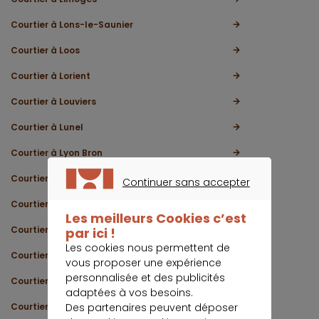
Courtier à Lons-le-Saunier
Courtier à Loos
Courtier à Lorient
Courtier à Louviers
Courtier à Lunel
Courtier à Lyon Bron
Courtier à Lyon Charpennes
Continuer sans accepter
CONTINUER SANS ACCEPTER
Courtier à Lyon Monplaisir
Les meilleurs Cookies c’est
Courtier à Lyon Saxe
par ici !
Les cookies nous permettent de
Courtier à Lyon Vaise
vous proposer une expérience
personnalisée et des publicités
Courtier à Macon
adaptées à vos besoins.
Courtier à Maisons-Alfort
Des partenaires peuvent déposer