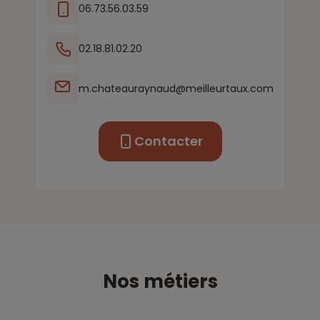
06.73.56.03.59
02.18.81.02.20
m.chateauraynaud@meilleurtaux.com
Contacter
Nos métiers