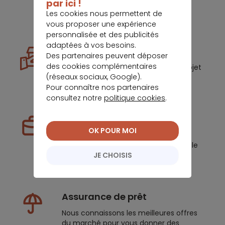
par ici !
mensualité
Les cookies nous permettent de
vous proposer une expérience
personnalisée et des publicités
adaptées à vos besoins.
Crédit immobilier
Des partenaires peuvent déposer
des cookies complémentaires
Nous vous aidons à faire de votre projet
(réseaux sociaux, Google).
immobilier une réussite.
Pour connaître nos partenaires
consultez notre
politique cookies
.
Prêt professionnel
OK POUR MOI
Nous vous aidons à structurer votre
projet et à trouver la formule optimale
dans des délais maîtrisés.
JE CHOISIS
Assurance de prêt
Nous connaissons les meilleures offres
du marché pour vous donner des