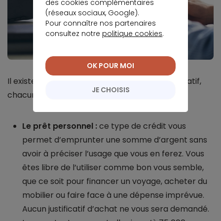
des cookies complémentaires
(réseaux sociaux, Google).
Pour connaître nos partenaires
consultez notre
politique cookies
.
OK POUR MOI
Il existe différents types de crédits sans justificatif,
JE CHOISIS
chacun adapté à des besoins spécifiques :
Le prêt personnel :
ce type de crédit vous
permet d’emprunter une somme d’argent sans
avoir à préciser l’usage que vous en ferez. Vous
êtes libre de l’utiliser comme bon vous semble,
que ce soit pour financer un voyage, acheter du
mobilier ou faire face à une dépense imprévue.
Aucun justificatif d’achat ne vous sera demandé.