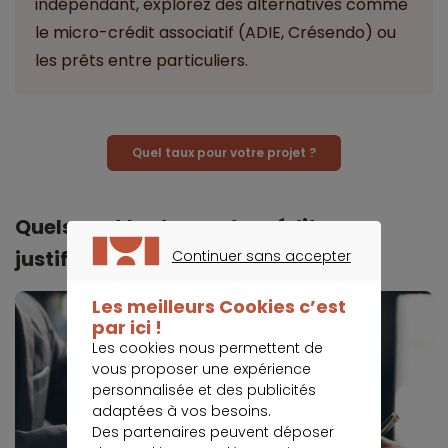
indépendant, explorez des alternatives comme
le micro-crédit associatif (ADIE, Crésendo) ou
les prêts entre particuliers.
Quel taux pour votre projet ?
Quels sont les types de crédits sans
justificatif ?
Continuer sans accepter
CONTINUER SANS ACCEPTER
Les meilleurs Cookies c’est
par ici !
Les cookies nous permettent de
vous proposer une expérience
personnalisée et des publicités
adaptées à vos besoins.
Des partenaires peuvent déposer