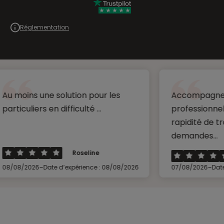
Réglementation
une solution pour les
Accompagnement très
s en difficulté ...
professionnel, disponibil
rapidité de traitement 
demandes...
Roseline
Franco
-
-
Date d’expérience : 08/08/2026
07/08/2026
Date d’expérienc