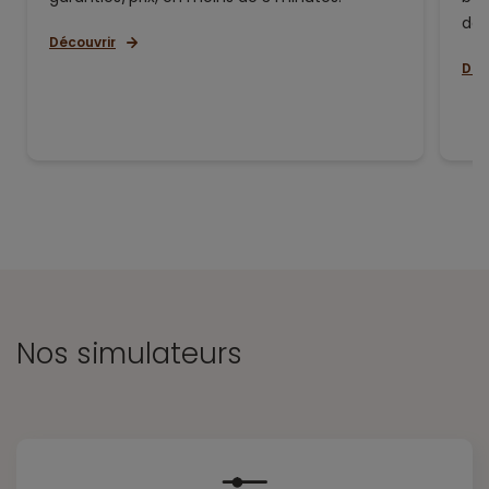
de 
Découvrir
Déc
Nos simulateurs