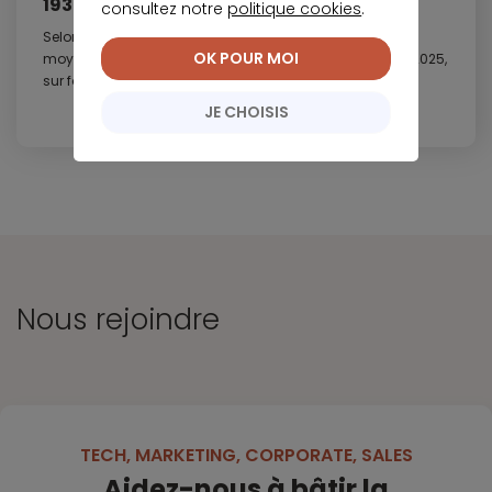
193 948 € en 2025
consultez notre
politique cookies
.
Selon une étude de l’ACPR publiée fin juillet, le montant
OK POUR MOI
moyen emprunté pour un crédit immobilier remonte en 2025,
sur fond de...
JE CHOISIS
Nous rejoindre
TECH, MARKETING, CORPORATE, SALES
Aidez-nous à bâtir la