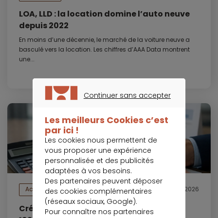
LOA, LLD : la location domine l’auto neuve
depuis 2022
En moins d’une décennie, le marché de la voiture neuve a
basculé vers la location. Les chiffres d’AAA Data montrent
une...
Continuer sans accepter
CONTINUER SANS ACCEPTER
Les meilleurs Cookies c’est
par ici !
Les cookies nous permettent de
vous proposer une expérience
personnalisée et des publicités
adaptées à vos besoins.
Des partenaires peuvent déposer
Actualités
5 août 2026
des cookies complémentaires
(réseaux sociaux, Google).
Crédit immobilier : le prêt moyen atteint
Pour connaître nos partenaires