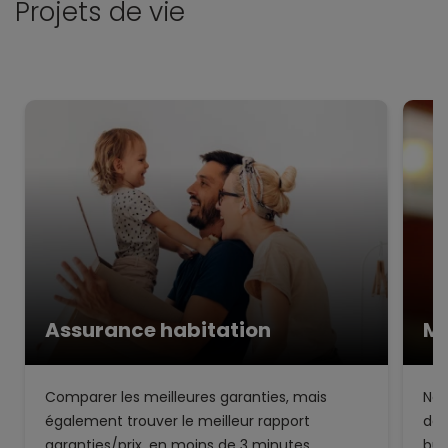
Projets de vie
Assurance habitation
Mu
Comparer les meilleures garanties, mais
Not
également trouver le meilleur rapport
de 
garanties/prix, en moins de 3 minutes.
bud