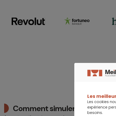
Les meilleur
Les cookies no
Comment simuler votre crédit 
expérience per
besoins.