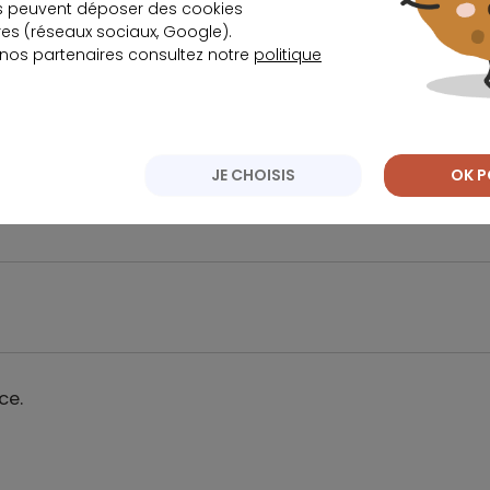
on détaillée du coût de votre crédit et vos futures mensualités, selon
s peuvent déposer des cookies
 une mise à jour toutes les semaines. L'assurance emprunteur peut
s (réseaux sociaux, Google).
 nos partenaires consultez notre
politique
er.
JE CHOISIS
OK P
ce.