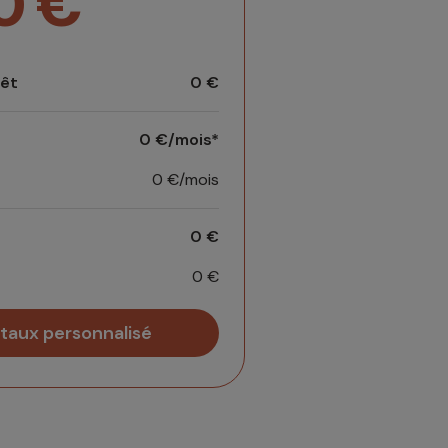
0
€
rêt
0
€
0
€/mois*
0
€/mois
0
€
0
€
 taux personnalisé