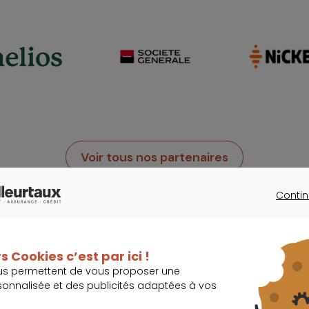
Voir tous nos partenaires
Contin
CONTINU
s Cookies c’est par ici !
us permettent de vous proposer une
avec notre calculette de prêt imm
sonnalisée et des publicités adaptées à vos