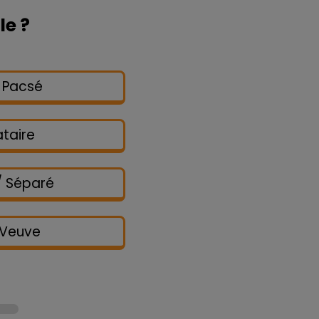
le ?
/ Pacsé
ataire
/ Séparé
 Veuve