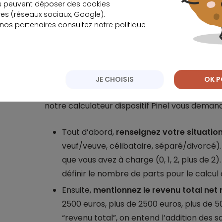
s peuvent déposer des cookies
est valable ou non
, combien elle vous fera é
s (réseaux sociaux, Google).
 nos partenaires consultez notre
politique
Comment faire une simulation en Lo
JE CHOISIS
OK P
Pour estimer les économies potentielles d’im
notre calculateur dispositif Pinel vous demand
Tout d’abord,
renseignez votre situatio
veuf/veuve, célibataire, séparé/divorcé).
que vous avez à charge (0, 1, 2, plus de 
définir le nombre de parts pour le calcul 
Ensuite,
mentionnez le revenu total net
2500 euros, plus de 2500 euros, plus de 5
“revenu total”, on entend l’addition des sa