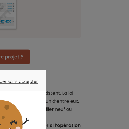
e projet ?
uer sans accepter
ER SANS ACCEPTER
de défiscalisation existent. La loi
t Sylvia Pinel, est l’un d’entre eux.
chat d’un bien immobilier neuf ou
a tiré en matière de
ous aider à
déterminer si l’opération