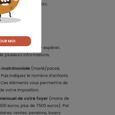
conomiser d’impôts, etc.
i Pinel ?
OUR MOI
pôt que vous pourriez espérer,
e plusieurs informations.
n matrimoniale
(marié/pacsé,
 Puis indiquez le nombre d’enfants
2). Ces éléments vous permettre de
de votre imposition.
 mensuel de votre foyer
(moins de
000 euros, plus de 7500 euros). Par
laires, rentes, pensions, loyers