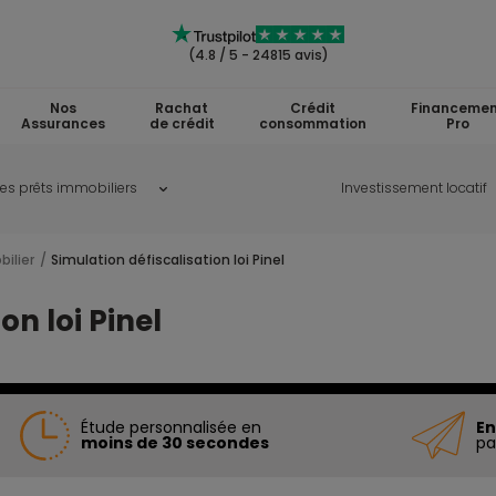
(4.8 / 5 - 24815 avis)
Nos
Rachat
Crédit
Financemen
Assurances
de crédit
consommation
Pro
les prêts immobiliers
Investissement locatif
ilier
Simulation défiscalisation loi Pinel
on loi Pinel
Étude personnalisée en
En
moins de 30 secondes
pa