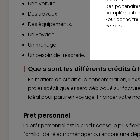
Une voiture.
Des partenaire
complémentaire
Des travaux.
Pour connaître
Des équipements.
cookies
.
Un voyage.
Un mariage.
Un besoin de trésorerie.
Quels sont les différents crédits
En matière de crédit à la consommation, il exis
projet spécifique et sera débloqué sur factur
idéal pour partir en voyage, financer votre 
Prêt personnel
Le prêt personnel est le crédit conso le plus flex
familial, de l’électroménager ou encore une dé