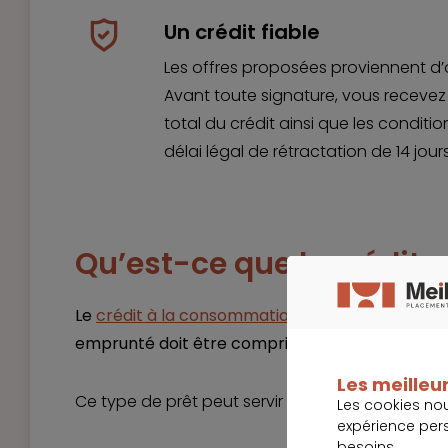
Un crédit fiable
Les offres proposées proviennent d’
Avant toute signature, vous recevez 
total du crédit ainsi que les cond
délai légal de rétractation de 14 jour
Qu’est-ce que le crédit
Le
crédit à la consommation
est un prêt accord
emprunté doit être compris entre 200 € et 75
Les meilleur
Ce type de prêt peut servir à financer :
Les cookies no
expérience per
besoins.