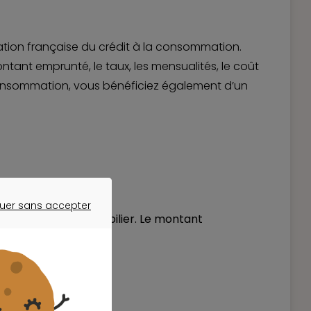
ation française du crédit à la consommation.
ntant emprunté, le taux, les mensualités, le coût
consommation, vous bénéficiez également d’un
uer sans accepter
les hors achat immobilier. Le montant
ER SANS ACCEPTER
 mois.