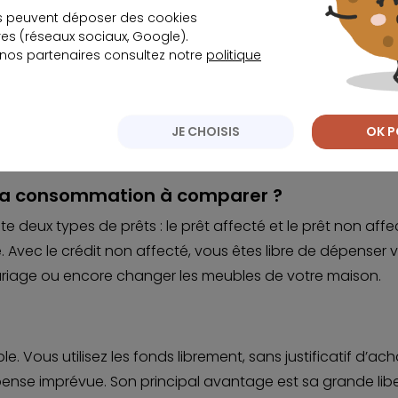
s peuvent déposer des cookies
s (réseaux sociaux, Google).
 nos partenaires consultez notre
politique
JE CHOISIS
OK P
 à la consommation à comparer ?
te deux types de prêts : le prêt affecté et le prêt non aff
e. Avec le crédit non affecté, vous êtes libre de dépense
mariage ou encore changer les meubles de votre maison.
ible. Vous utilisez les fonds librement, sans justificatif d’
pense imprévue. Son principal avantage est sa grande libe