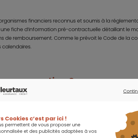
organismes financiers reconnus et soumis à la réglement
une fiche d’information pré-contractuelle détaillant le mo
itions de remboursement. Comme le prévoit le Code de la 
s calendaires.
 consommation ?
Contin
é à un particulier pour financer des dépenses personnel
CONTINU
 000 €, avec une durée de remboursement supérieure à 3
s Cookies c’est par ici !
us permettent de vous proposer une
sonnalisée et des publicités adaptées à vos