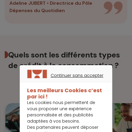
Adeline JUBERT • Directrice du Pôle
Dépenses du Quotidien
Quels sont les différents types
de crédit à la consommation ?
Continuer sans accepter
Type de prêt
Type de projet
CONTINUER SANS ACCEPTER
Les meilleurs Cookies c’est
par ici !
Les cookies nous permettent de
vous proposer une expérience
personnalisée et des publicités
adaptées à vos besoins.
Des partenaires peuvent déposer