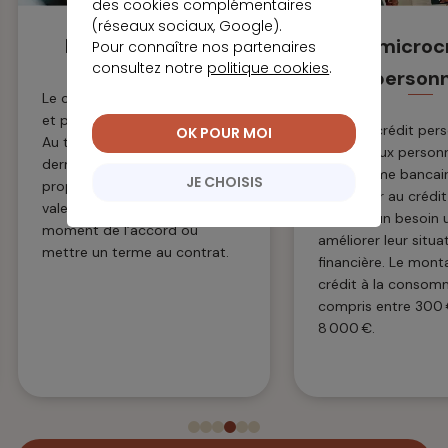
des cookies complémentaires
(réseaux sociaux, Google).
Le leasing (LOA)
Le microc
Pour connaître nos partenaires
consultez notre
politique cookies
.
personn
Le consommateur loue le bien
et paie un loyer fixe mensuel.
Le microcrédit per
OK POUR MOI
Au terme du contrat, ce
permet aux personn
dernier peut en devenir
du système bancair
JE CHOISIS
propriétaire en réglant la
d’accéder au crédit
valeur résiduelle fixée au
financer un besoin 
moment de l’accord ou
améliorer leur situa
mettre un terme au contrat.
financière. Le mont
crédit à la consom
compris entre 300 
8 000 €.
1
2
3
4
5
6