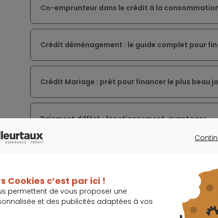
Co-emprunteur dans le crédit à la consommatio
Crédit déménagement : le guide complet pour fin
Crédit Mariage : prêt pour financer le plus beau jo
Paiement différé : fonctionnement, avantages
Contin
CONTINU
Crédit caravane : ce que vous devez savoir avant 
s Cookies c’est par ici !
us permettent de vous proposer une
Crédit pour un camping-car
sonnalisée et des publicités adaptées à vos