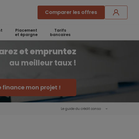
Comparer les offres
t
Placement
Tarifs
et épargne
bancaires
arez et empruntez
au meilleur taux !
e finance mon projet !
Le guide du crédit conso