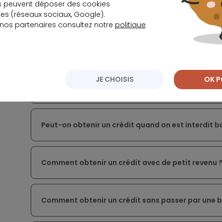
s peuvent déposer des cookies
Crédit « bateau » : les solutions pour financer l’
s (réseaux sociaux, Google).
 nos partenaires consultez notre
politique
Crédit « voyage » : comparer les offres pour obteni
JE CHOISIS
OK P
Crédit rapide en ligne : comment obtenir un prêt 
Peut-on obtenir un crédit quand on est interdit b
Comment obtenir un crédit avec de petit revenu 
Comment obtenir un crédit sans passer par une 