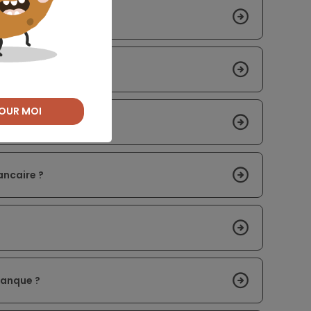
achat de votre bateau
r le meilleur taux
OUR MOI
instantané ?
ancaire ?
?
banque ?