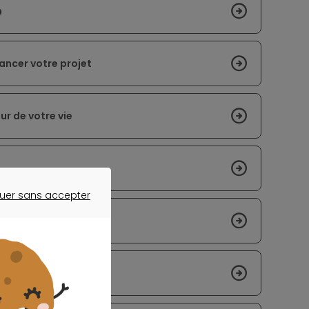
n
ancer votre projet
ur de votre vie
uer sans accepter
ER SANS ACCEPTER
de souscrire