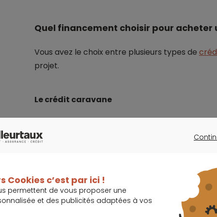
Quel financement choisir pour acheter
Vous avez le choix entre plusieurs types de
créd
projet.
Le crédit caravane
Ce prêt affecté est exclusivement dédié à l’ach
Contin
CONTINU
Il est proposé par la plupart des organismes d
les banques. Comme pour le
crédit camping-ca
annulé, sans frais. Le déblocage des fonds se fai
s Cookies c’est par ici !
us permettent de vous proposer une
caravane.
sonnalisée et des publicités adaptées à vos