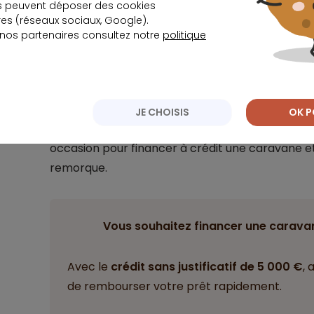
s peuvent déposer des cookies
Le prêt non affecté
s (réseaux sociaux, Google).
 nos partenaires consultez notre
politique
Le
prêt personnel sans justificatif
est un crédit 
ainsi de financer tous vos projets. Le capital est
librement sans avoir à justifier de vos achats.
JE CHOISIS
OK P
Vous pouvez emprunter juste le prix du véhicul
occasion pour financer à crédit une caravane
remorque.
Vous souhaitez financer une carava
Avec le
crédit sans justificatif de 5 000 €
, 
de rembourser votre prêt rapidement.