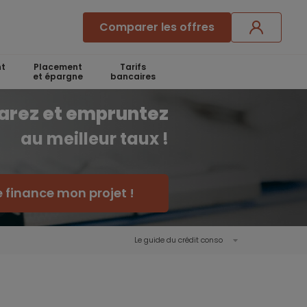
Comparer les offres
t
Placement
Tarifs
et épargne
bancaires
arez et empruntez
au meilleur taux !
e finance mon projet !
Le guide du crédit conso