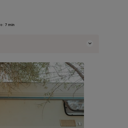
e :
7 min