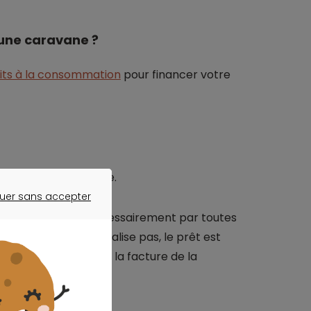
 une caravane ?
its à la consommation
pour financer votre
at de votre caravane.
uer sans accepter
ER SANS ACCEPTER
e crédit mais pas nécessairement par toutes
r
, si la vente ne se réalise pas, le prêt est
t sur présentation de la facture de la