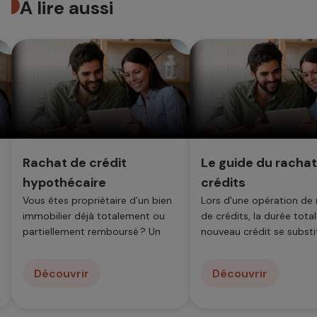
À lire aussi
Rachat de crédit
Le guide du rachat
hypothécaire
crédits
Vous êtes propriétaire d’un bien
Lors d'une opération de 
immobilier déjà totalement ou
de crédits, la durée tota
partiellement remboursé ? Un
nouveau crédit se substi
rachat de crédit hypothécaire
aux emprunts en cours
est une solution simple et
(immobilier, travaux, voit
Découvrir
Découvrir
performante pour regrouper
prêt...
plusieurs prêts en cours de... ...