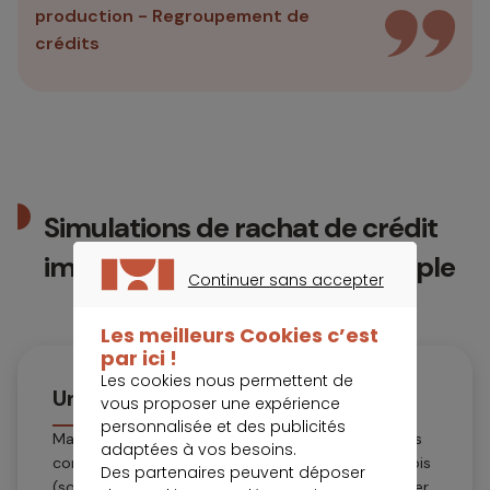
production - Regroupement de
crédits
Simulations de rachat de crédit
immobilier et conso : un exemple
Continuer sans accepter
CONTINUER SANS ACCEPTER
Les meilleurs Cookies c’est
par ici !
Les cookies nous permettent de
Un rachat de crédits conso
vous proposer une expérience
personnalisée et des publicités
Martin est locataire et gagne 2 100 € et a 2 crédits
adaptées à vos besoins.
conso en cours avec 35 058 € restants sur 65 mois
Des partenaires peuvent déposer
(soit 542 €/mois). Pour acheter, il souhaite abaisser