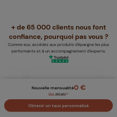
+ de 65 000 clients nous font
confiance, pourquoi pas vous ?
Comme eux, accédez aux produits d'épargne les plus
performants et à un accompagnement d'experts.
le
Accompagnement très
Sim
0 €
Nouvelle mensualité
professionnel
Simp
Voir
détails
onseiller
Accompagnement très
Obtenir un taux personnalisé
professionnel, disponibilité et
Ancienne mensualité
0 €
rapidité de traitement des