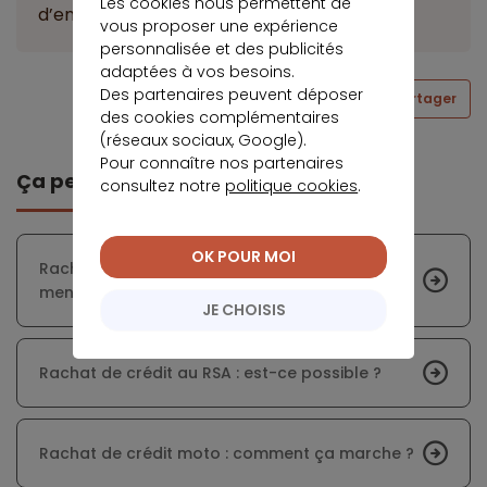
Les cookies nous permettent de
d’endettement est à
25,26 %
.
vous proposer une expérience
personnalisée et des publicités
adaptées à vos besoins.
Des partenaires peuvent déposer
Partager
des cookies complémentaires
(réseaux sociaux, Google).
Pour connaître nos partenaires
Ça peut vous intéresser
consultez notre
politique cookies
.
OK POUR MOI
Rachat de crédit piscine : réduisez vos
mensualités et financez votre projet en 2026
JE CHOISIS
Rachat de crédit au RSA : est-ce possible ?
Rachat de crédit moto : comment ça marche ?