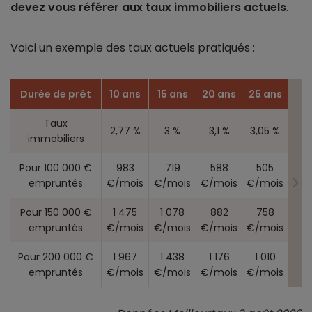
devez vous référer aux taux immobiliers actuels
.
Voici un exemple des taux actuels pratiqués :
Durée de prêt
10 ans
15 ans
20 ans
25 ans
Taux
2,77 %
3 %
3,1 %
3,05 %
immobiliers
Pour 100 000 €
983
719
588
505
empruntés
€/mois
€/mois
€/mois
€/mois
Pour 150 000 €
1 475
1 078
882
758
empruntés
€/mois
€/mois
€/mois
€/mois
Pour 200 000 €
1 967
1 438
1 176
1 010
empruntés
€/mois
€/mois
€/mois
€/mois