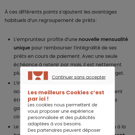
À ces différents points s’ajoutent les avantages
habituels d’un regroupement de prêts :
L’emprunteur profite d’une
nouvelle mensualité
unique
pour rembourser l’intégralité de ses
prêts en cours de paiement. Avec une seule
échéance à retenir par mois, il est nettement
plus simple de gérer et anticiper votre budget.
Continuer sans accepter
L’intégralité des questions relatives au prêt
CONTINUER SANS ACCEPTER
accordé par la banque hypothécaire peuvent
Les meilleurs Cookies c’est
par ici !
être réglées auprès de cette dernière. Vous
Les cookies nous permettent de
gardez
un seul interlocuteur
en toutes
vous proposer une expérience
circonstances.
personnalisée et des publicités
adaptées à vos besoins.
Le montant des mensualités peut être revu à la
Des partenaires peuvent déposer