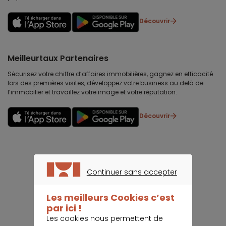
Découvrir
Meilleurtaux Partenaires
Sécurisez votre chiffre d’affaires immobilières, gagnez en efficacité
lors des premières visites, développez votre business au delà de
l’immobilier et travaillez votre image et votre réputation.
Découvrir
Continuer sans accepter
CONTINUER SANS ACCEPTER
Les meilleurs Cookies c’est
par ici !
Les cookies nous permettent de