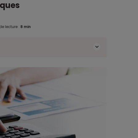
sques
e lecture :
8 min