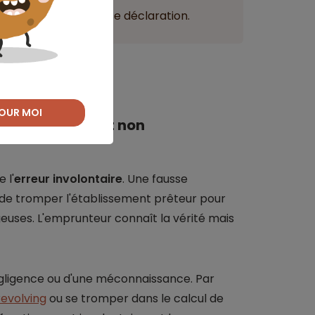
iellement une fausse déclaration.
OUR MOI
intentionnelle et non
 l'
erreur involontaire
. Une fausse
 de tromper l'établissement prêteur pour
geuses. L'emprunteur connaît la vérité mais
 négligence ou d'une méconnaissance. Par
revolving
ou se tromper dans le calcul de