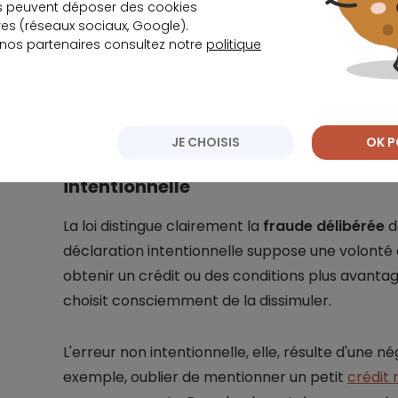
s peuvent déposer des cookies
Chaque information erronée constitue potent
s (réseaux sociaux, Google).
 nos partenaires consultez notre
politique
JE CHOISIS
OK P
Différence entre fausse déclaration 
intentionnelle
La loi distingue clairement la
fraude délibérée
de
déclaration intentionnelle suppose une volonté
obtenir un crédit ou des conditions plus avanta
choisit consciemment de la dissimuler.
L'erreur non intentionnelle, elle, résulte d'une
exemple, oublier de mentionner un petit
crédit 