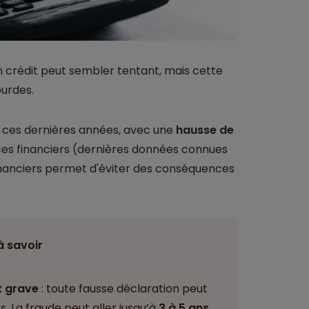
un crédit peut sembler tentant, mais cette
ourdes.
ces dernières années, avec une
hausse de
ces financiers (dernières données connues
financiers permet d'éviter des conséquences
à savoir
t grave
: toute fausse déclaration peut
s. La fraude peut aller jusqu’à
3 à 5 ans