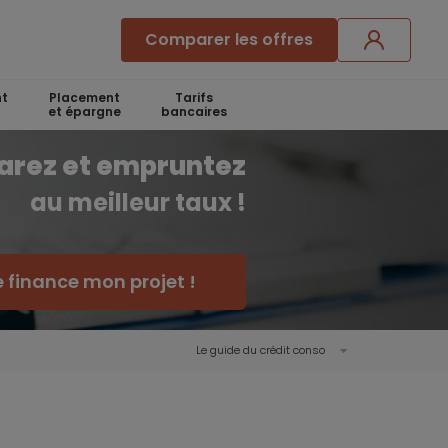
Comparer les offres
t
Placement
Tarifs
et épargne
bancaires
arez et empruntez
au meilleur taux !
e finance mon projet !
Le guide du crédit conso