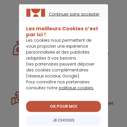
Continuer sans accepter
Nos métiers
CONTINUER SANS ACCEPTER
Les meilleurs Cookies c’est
par ici !
Les cookies nous permettent de
Rachat de crédit
vous proposer une expérience
personnalisée et des publicités
Nous étudions votre situation et vous
adaptées à vos besoins.
offrons un accompagnement
Des partenaires peuvent déposer
personnalisé pour réduire vos
des cookies complémentaires
mensualité
(réseaux sociaux, Google).
Pour connaître nos partenaires
consultez notre
politique cookies
.
Crédit immobilier
Nous vous aidons à faire de votre projet
OK POUR MOI
immobilier une réussite.
JE CHOISIS