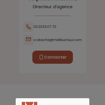
Directeur d'agence
03.23.53.07.70
s.robache@meilleurtaux.com
Contacter
Nos métiers