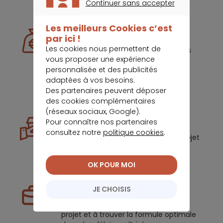
Continuer sans accepter
CONTINUER SANS ACCEPTER
Les meilleurs Cookies c’est
Rachat de crédit
par ici !
Les cookies nous permettent de
Nous étudions votre situation et vous
vous proposer une expérience
offrons un accompagnement
personnalisée et des publicités
personnalisé pour réduire vos
adaptées à vos besoins.
mensualité
Des partenaires peuvent déposer
des cookies complémentaires
(réseaux sociaux, Google).
Crédit immobilier
Pour connaître nos partenaires
consultez notre
politique cookies
.
Nous vous aidons à faire de votre projet
immobilier une réussite.
OK POUR MOI
Prêt professionnel
JE CHOISIS
Nous vous aidons à structurer votre
projet et à trouver la formule optimale