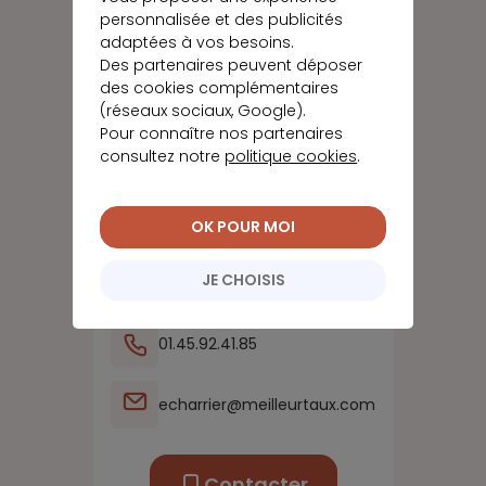
personnalisée et des publicités
adaptées à vos besoins.
Des partenaires peuvent déposer
des cookies complémentaires
(réseaux sociaux, Google).
Pour connaître nos partenaires
Emilie
CHARRIER
consultez notre
politique cookies
.
Directeur d'agence
OK POUR MOI
JE CHOISIS
07.54.35.26.00
01.45.92.41.85
echarrier@meilleurtaux.com
Contacter