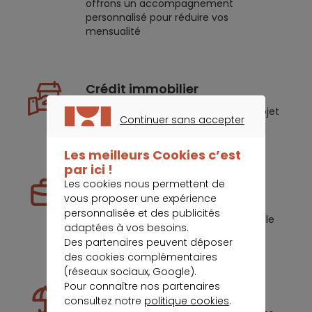
offrons un accompagnement
personnalisé pour réduire vos
mensualité
Crédit immobilier
Nous vous aidons à faire de votre projet
Continuer sans accepter
immobilier une réussite.
CONTINUER SANS ACCEPTER
Les meilleurs Cookies c’est
par ici !
Prêt professionnel
Les cookies nous permettent de
vous proposer une expérience
Nous vous aidons à structurer votre
personnalisée et des publicités
projet et à trouver la formule optimale
adaptées à vos besoins.
dans des délais maîtrisés.
Des partenaires peuvent déposer
des cookies complémentaires
(réseaux sociaux, Google).
Pour connaître nos partenaires
Assurance de prêt
consultez notre
politique cookies
.