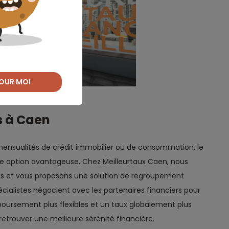
OUR MOI
s à Caen
 mensualités de crédit immobilier ou de consommation, le
e option avantageuse. Chez Meilleurtaux Caen, nous
rs et vous proposons une solution de regroupement
cialistes négocient avec les partenaires financiers pour
oursement plus flexibles et un taux globalement plus
retrouver une meilleure sérénité financière.