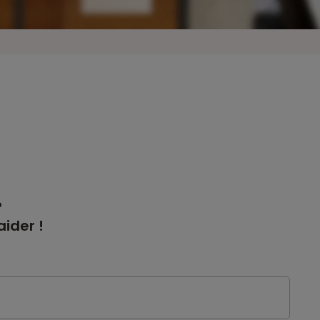
?
ider !