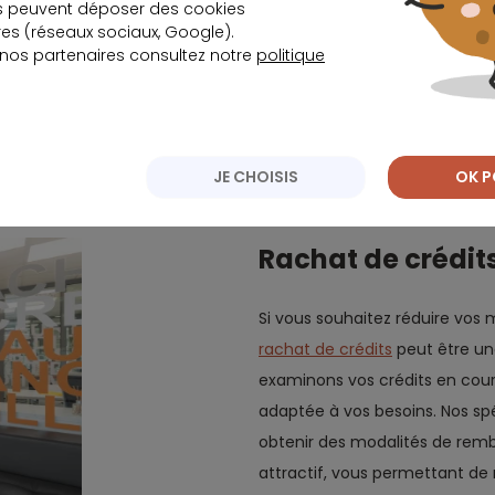
s peuvent déposer des cookies
 d’incident. Nos conseillers à
s (réseaux sociaux, Google).
choix de l’
assurance de prêt
 nos partenaires consultez notre
politique
rentes offres disponibles sur
plète, tout en veillant à ce
JE CHOISIS
OK P
Rachat de crédit
Si vous souhaitez réduire vos
rachat de crédits
peut être un
examinons vos crédits en cou
adaptée à vos besoins. Nos spé
obtenir des modalités de remb
attractif, vous permettant de 