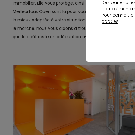
Des partenaire
immobilier. Elle vous protège, ainsi que vos proches, en cas
complémentaire
Meilleurtaux Caen sont là pour vous accompagner dans le 
Pour connaître
la mieux adaptée à votre situation. En comparant les diffé
cookies
.
le marché, nous vous aidons à trouver une couverture com
que le coût reste en adéquation avec votre budget.