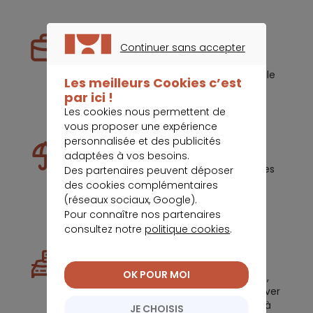
Prêt professionnel
Continuer sans accepter
Nous vous aidons à structurer votre
CONTINUER SANS ACCEPTER
projet et à trouver la formule optimale
Les meilleurs Cookies c’est
dans des délais maîtrisés.
par ici !
Les cookies nous permettent de
vous proposer une expérience
personnalisée et des publicités
Assurance de prêt
adaptées à vos besoins.
Nous connaissons les meilleures offres
Des partenaires peuvent déposer
du marché pour vous donner des
des cookies complémentaires
recommandations personnalisées.
(réseaux sociaux, Google).
Pour connaître nos partenaires
consultez notre
politique cookies
.
Crédit conso
OK POUR MOI
Pour votre crédit à la consommation,
nous vous accompagnons pour trouver
la solution adaptée à vos besoins et à
JE CHOISIS