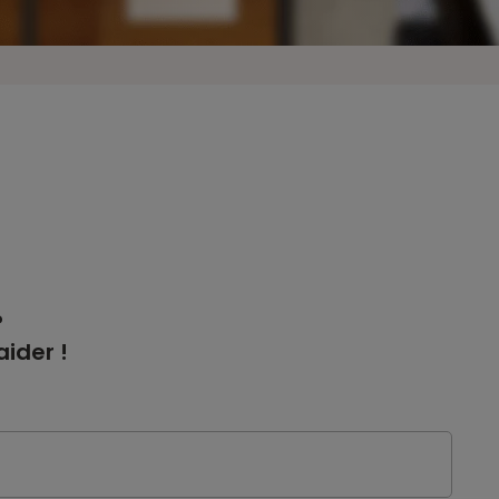
?
ider !