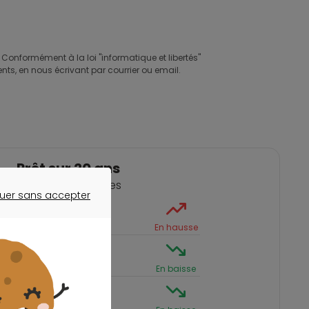
 Conformément à la loi "informatique et libertés"
nts, en nous écrivant par courrier ou email.
Prêt sur 20 ans
Region Rhone Alpes
uer sans accepter
ER SANS ACCEPTER
3,25 %
En hausse
3,39 %
En baisse
3,44 %