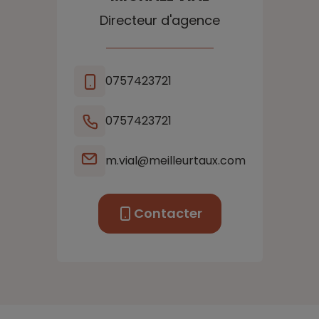
Directeur d'agence
0757423721
0757423721
m.vial@meilleurtaux.com
Contacter