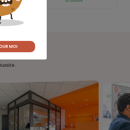
En baisse
OUR MOI
ussite.