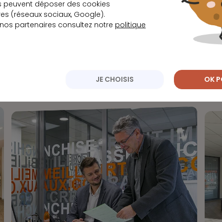
s peuvent déposer des cookies
s (réseaux sociaux, Google).
 nos partenaires consultez notre
politique
Rencontrez-nous !
JE CHOISIS
OK P
équipe d’experts engagée pour faire de vos projets une ré