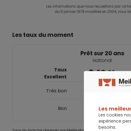
Les informations que nous recueillons par ce for
du 6 janvier 1978 modifiée en 2004, vous bé
Les taux du moment
Prêt sur 20 ans
National
Taux
3,10 %
Excellent
3,40 %
Très bon
3,62 %
Bon
Les meilleur
Les cookies no
expérience per
besoins.
Taux du marché observés par Meilleurtaux, mis à jour le 03 08 2026