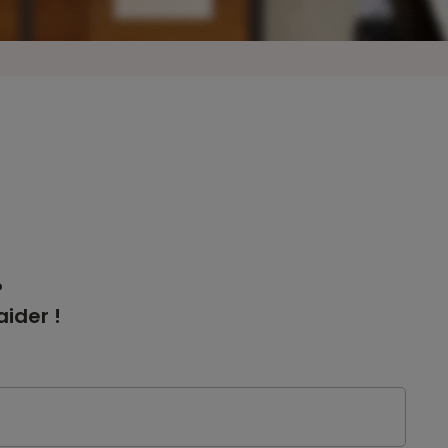
?
ider !