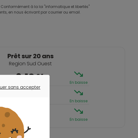
 Conformément à la loi "informatique et libertés"
nts, en nous écrivant par courrier ou email.
Prêt sur 20 ans
Region Sud Ouest
3,10 %
En baisse
uer sans accepter
ER SANS ACCEPTER
3,36 %
En baisse
3,46 %
En baisse