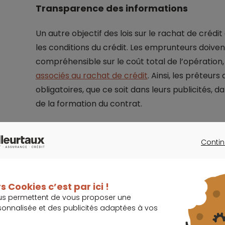
Transparence des informations
Un autre objectif des lois sur le rachat de crédi
les conditions du crédit. Les emprunteurs doiven
compréhensible sur le coût total de l’opération, l
associés au rachat de crédit
. Ainsi, les prêteu
obligatoires, que ce soit dans leurs publicités, d
de la formation du contrat.
Contin
Je réduis mes 
CONTINU
s Cookies c’est par ici !
us permettent de vous proposer une
sonnalisée et des publicités adaptées à vos
Loi Scrivener (1978-1979) : fondemen