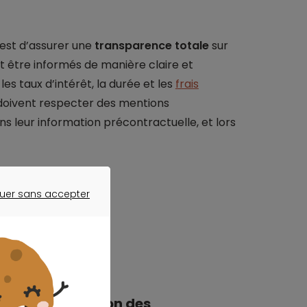
t est d’assurer une
transparence totale
sur
t être informés de manière claire et
es taux d’intérêt, la durée et les
frais
rs doivent respecter des mentions
ans leur information précontractuelle, et lors
uer sans accepter
mensualités
ER SANS ACCEPTER
t de l'information des