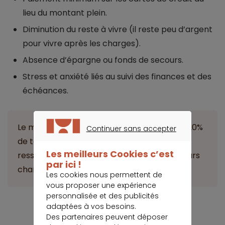
lieu du montant plein.
Diminution du reste à vivre (il reste peu d’argent
pour vivre après les charges).
Absence d’épargne ou fonds de secours.
Stress et anxiété liés au suivi des finances et des
échéances.
Le malendettement peut commencer dès 20%
Continuer sans accepter
CONTINUER SANS ACCEPTER
de taux d’endettement, tout dépend des
Les meilleurs Cookies c’est
ressources des intéressés, et du poids de leurs
par ici !
charges.
Les cookies nous permettent de
vous proposer une expérience
personnalisée et des publicités
adaptées à vos besoins.
Je réduis mes mensualités
Des partenaires peuvent déposer