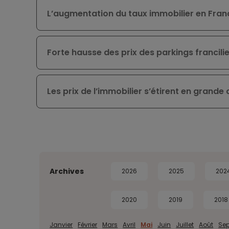
L’augmentation du taux immobilier en Fran
Forte hausse des prix des parkings francilie
Les prix de l’immobilier s’étirent en grande
Archives
2026
2025
202
2020
2019
2018
Janvier
Février
Mars
Avril
Mai
Juin
Juillet
Août
Se