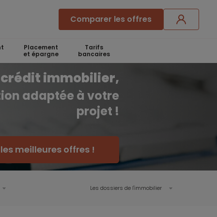
Comparer les offres
t
Placement
Tarifs
et épargne
bancaires
crédit immobilier,
ution adaptée à votre
projet !
es meilleures offres !
Les dossiers de l'immobilier