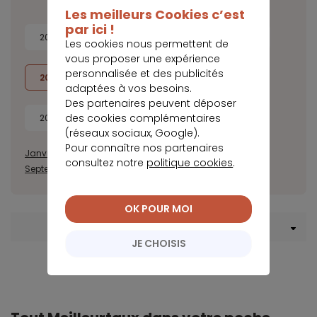
Les meilleurs Cookies c’est
par ici !
2026
2025
2024
2023
Les cookies nous permettent de
vous proposer une expérience
personnalisée et des publicités
2022
2021
2020
2019
adaptées à vos besoins.
Des partenaires peuvent déposer
des cookies complémentaires
2018
2017
(réseaux sociaux, Google).
Pour connaître nos partenaires
Janvier
Février
Mars
Avril
Mai
Juin
Juillet
Août
consultez notre
politique cookies
.
Septembre
Octobre
Novembre
Décembre
OK POUR MOI
Menu Crédit immobilier
JE CHOISIS