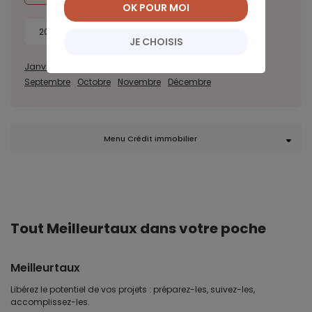
OK POUR MOI
2018
2017
JE CHOISIS
Janvier
Février
Mars
Avril
Mai
Juin
Juillet
Août
Septembre
Octobre
Novembre
Décembre
Menu Crédit immobilier
Tout Meilleurtaux dans votre poche
Meilleurtaux
Libérez le potentiel de vos projets : préparez-les, suivez-les,
accomplissez-les.