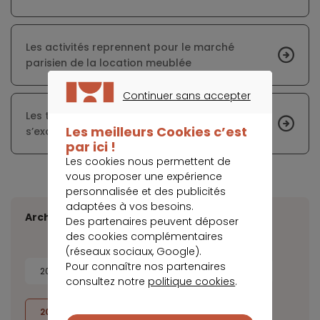
Les activités reprennent pour le marché
parisien de la location meublée
Continuer sans accepter
CONTINUER SANS ACCEPTER
Les taux immobiliers commencent à
Les meilleurs Cookies c’est
s’exacerber
par ici !
Les cookies nous permettent de
vous proposer une expérience
personnalisée et des publicités
adaptées à vos besoins.
Archives
Des partenaires peuvent déposer
des cookies complémentaires
(réseaux sociaux, Google).
Pour connaître nos partenaires
2026
2025
2024
2023
consultez notre
politique cookies
.
2022
2021
2020
2019