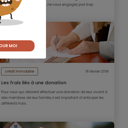
un prêt pour le concrétiser, ne vous engagez pas trop
rapidement. En effet,...
OUR MOI
crédit immobilier
16 février 2018
Les frais liés à une donation
Pour ceux qui désirent effectuer une donation de leur vivant à
des membres de leur famille, il est important d’anticiper les
différents frais...