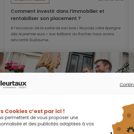
Comment investir dans l’immobilier et
rentabiliser son placement ?
A l’occasion de la sortie de son livre « Musclez votre épargne
dès le premier euro » aux éditions du Rocher, nous avons
rencontré Guillaume...
Contin
CONTINU
crédit immobilier
21 février 2018
s Cookies c’est par ici !
Quel est le pouvoir d'achat immobilier des
us permettent de vous proposer une
emprunteurs dans les 20 grandes villes
sonnalisée et des publicités adaptées à vos
françaises ?
Fin février, le pouvoir d’achat immobilier des acquéreurs