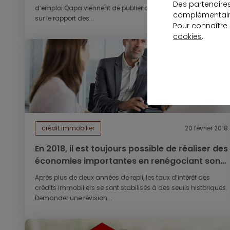
Des partenaire
d’emploi Qapa viennent de publier conjointement une étude
complémentaire
sur le rapport des...
Pour connaître
cookies
.
crédit immobilier
20 février 2018
En 2018, il est toujours possible de réaliser des
économies importantes en renégociant son
prêt immobilier
Après plus de deux années de repli, les taux d’intérêt des
crédits immobiliers se sont stabilisés à des seuils historiques.
Demander une révision...