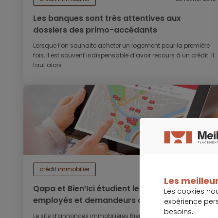
Les banques sont très attentives aux
dossiers des primo-accédants
Lorsque l’on souhaite acheter un logement pour la première
fois, il est souvent indispensable d’avoir recours à un crédit. Il
faut alors...
crédit immobilier
21 février 2018
Les meilleur
Qapa et Bien’Ici étudient les attentes des
Les cookies no
employés et demandeurs d’emploi en
expérience per
matière de logement
besoins.
Le site d’annonces immobilières Bien’Ici et la start-up d’offres