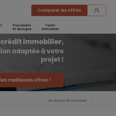
Comparer les offres
t
Placement
Tarifs
et épargne
bancaires
crédit immobilier,
ution adaptée à votre
projet !
es meilleures offres !
Les dossiers de l'immobilier