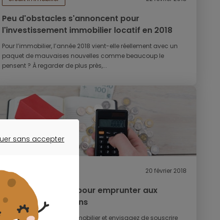
Peu d'obstacles s'annoncent pour
l'investissement immobilier locatif en 2018
Pour l’immobilier, l’année 2018 vient-elle réellement avec un
paquet de mauvaises nouvelles comme beaucoup le
pensent ? À regarder de plus près,...
uer sans accepter
ER SANS ACCEPTER
crédit immobilier
20 février 2018
Quelques conseils pour emprunter aux
meilleures conditions
Si vous avez un projet immobilier et envisagez de souscrire