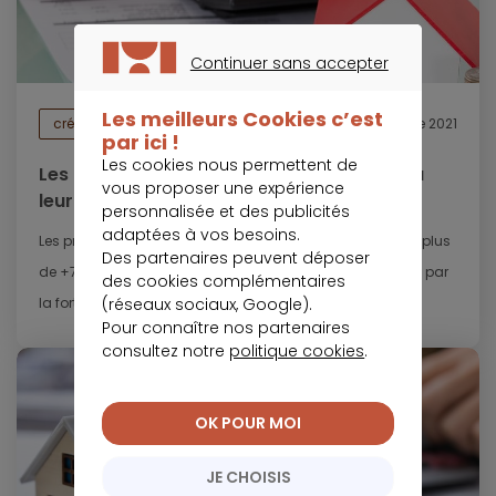
Continuer sans accepter
CONTINUER SANS ACCEPTER
Les meilleurs Cookies c’est
crédit immobilier
18 novembre 2021
par ici !
Les cookies nous permettent de
Les prix du foncier en Ile-de-France sont à
vous proposer une expérience
leur plus haut niveau
personnalisée et des publicités
adaptées à vos besoins.
Les prix des maisons en région francilienne ont bondi de plus
Des partenaires peuvent déposer
de +7 % en un an. Cette hausse fulgurante est entretenue par
des cookies complémentaires
(réseaux sociaux, Google).
la forte demande...
Pour connaître nos partenaires
consultez notre
politique cookies
.
OK POUR MOI
JE CHOISIS