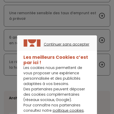
Une remontée sensible des taux d’emprunt est
à prévoir
6 années de revenus pour devenir propriétaire
en région parisienne
Continuer sans accepter
CONTINUER SANS ACCEPTER
Les meilleurs Cookies c’est
par ici !
La résurgence de l’inflation pourrait favoriser
la hausse des loyers en 2022
Les cookies nous permettent de
vous proposer une expérience
personnalisée et des publicités
adaptées à vos besoins.
Des partenaires peuvent déposer
des cookies complémentaires
Archives
(réseaux sociaux, Google).
Pour connaître nos partenaires
consultez notre
politique cookies
.