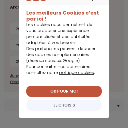
CONTINUER SANS ACCEPTER
Archives
Les meilleurs Cookies c’est
par ici !
Les cookies nous permettent de
2026
2025
2024
2023
vous proposer une expérience
personnalisée et des publicités
adaptées à vos besoins.
2022
2021
2020
2019
Des partenaires peuvent déposer
des cookies complémentaires
(réseaux sociaux, Google).
2018
2017
Pour connaître nos partenaires
consultez notre
politique cookies
.
Janvier
Février
Mars
Avril
Juillet
Août
Septembre
Octobre
Novembre
Décembre
OK POUR MOI
JE CHOISIS
Menu Crédit immobilier