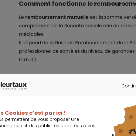
Comment fonctionne le remboursemen
Le
remboursement mutuelle
est la somme versé
complément de la Sécurité sociale afin de réduir
médicales.
Il dépend de la Base de Remboursement de la Sécur
professionnel de santé et du niveau de garanties 
forfait).
Le remboursement en pourcentage du ta
Contin
CONTINU
Le remboursement en pourcentage du
tarif de
courant en
mutuelle santé
. Lorsque votre cont
s Cookies c’est par ici !
votre mutuelle complète le remboursement de la 
us permettent de vous proposer une
Remboursement de la Sécurité Sociale (BRSS)
.
sonnalisée et des publicités adaptées à vos