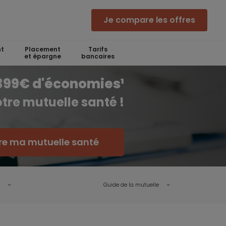
Je compare les offres
t
Placement
Tarifs
et épargne
bancaires
 399€ d'économies¹
tre mutuelle santé !
e ma mutuelle santé
Guide de la mutuelle