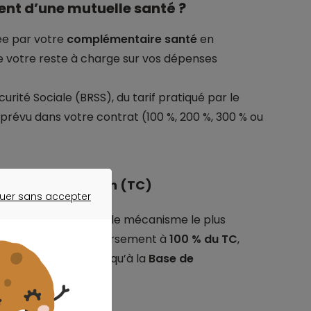
t d’une mutuelle santé ?
e par votre
complémentaire santé
en
e votre reste à charge sur vos dépenses
ité Sociale (BRSS), du tarif pratiqué par le
prévu dans votre contrat (100 %, 200 %, 300 % ou
rif de convention (TC)
uer sans accepter
ER SANS ACCEPTER
 convention (TC)
est le mécanisme le plus
rat prévoit un remboursement à
100 % du TC
,
Sécurité sociale jusqu’à la
Base de