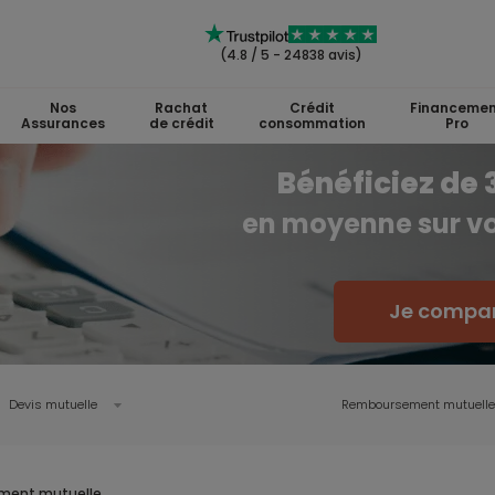
(4.8 / 5 - 24838 avis)
Nos
Rachat
Crédit
Financemen
Assurances
de crédit
consommation
Pro
Bénéficiez de
en moyenne sur vo
Je compar
Devis mutuelle
Remboursement mutuelle
ment mutuelle