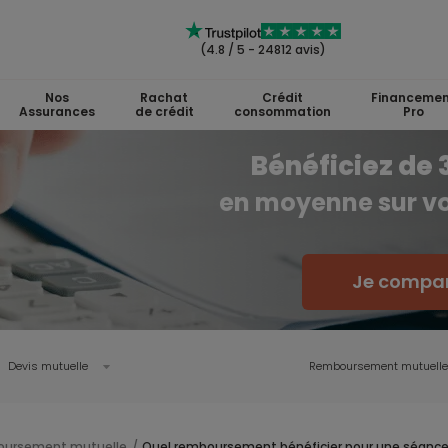
(4.8 / 5 - 24812 avis)
Nos
Rachat
Crédit
Financemen
Assurances
de crédit
consommation
Pro
Bénéficiez de
en moyenne sur vo
Je compar
Devis mutuelle
Remboursement mutuelle
ursement mutuelle
Quel remboursement bénéficier pour une séance