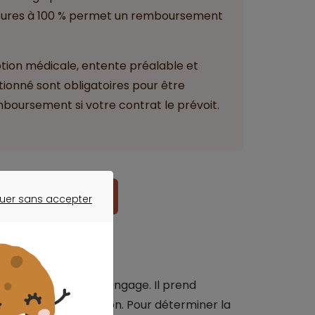
ieures à 100 % permet un remboursement
tion médicale, entente préalable et
ionné sont obligatoires pour être
boursement si votre contrat le prévoit.
re assurance santé
uer sans accepter
ER SANS ACCEPTER
ter les troubles du langage. Il prend
on et de la déglutition. Pour déterminer la