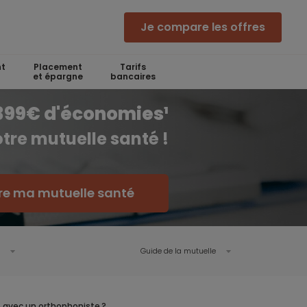
Je compare les offres
t
Placement
Tarifs
et épargne
bancaires
 399€ d'économies¹
tre mutuelle santé !
e ma mutuelle santé
Guide de la mutuelle
 avec un orthophoniste ?