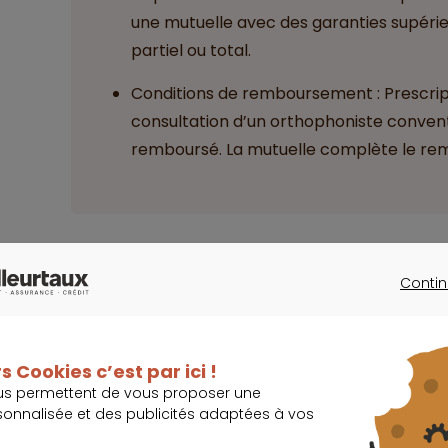
une mutuelle avec des garanties supér
partiel ou total.
Conditions de remboursement : Prescrip
consultation d’un orthophoniste convent
remboursé. La mutuelle complète le rem
Je trouve la meilleu
Contin
CONTINU
Quand consulter un orthophoniste ?
s Cookies c’est par ici !
us permettent de vous proposer une
Ce professionnel de santé a pour mission de trai
sonnalisée et des publicités adaptées à vos
également en charge les troubles de la respirati