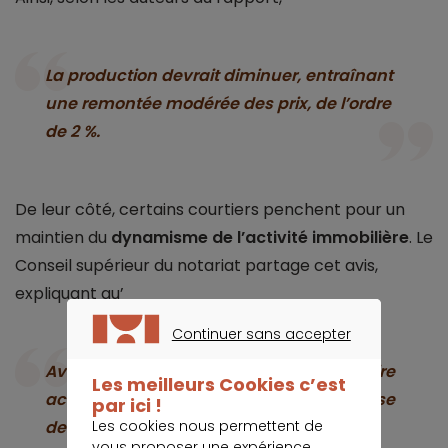
La production devrait diminuer, entraînant
une remontée modérée des prix, de l’ordre
de 2 %.
De leur côté, certains courtiers penchent pour un
maintien du
dynamisme de l’activité immobilière
. Le
Conseil supérieur du notariat partage cet avis,
expliquant qu’
Continuer sans accepter
CONTINUER SANS ACCEPTER
Avec la poursuite de la politique monétaire
Les meilleurs Cookies c’est
accommodante de la BCE, aucune hausse
par ici !
Les cookies nous permettent de
des taux susceptible d’affecter
vous proposer une expérience