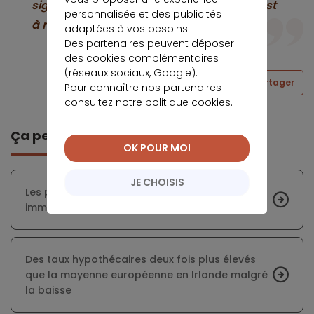
significativement le secteur du crédit n’est
personnalisée et des publicités
à redouter.
adaptées à vos besoins.
Des partenaires peuvent déposer
des cookies complémentaires
(réseaux sociaux, Google).
Partager
Pour connaître nos partenaires
consultez notre
politique cookies
.
Ça peut vous intéresser
OK POUR MOI
JE CHOISIS
Les primo-accédants ont animé le marché
immobilier en 2019
Des taux hypothécaires deux fois plus élevés
que la moyenne européenne en Irlande malgré
la baisse