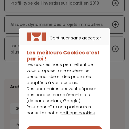
Profil-type de l’investisseur locatif en 2018
Alsace : dynamisme des projets immobiliers
Continuer sans accepter
CONTINUER SANS ACCEPTER
Louer sa résidence secondaire : de plus en
Les meilleurs Cookies c’est
plus de propriétaires s’y mettent
par ici !
Les cookies nous permettent de
vous proposer une expérience
personnalisée et des publicités
adaptées à vos besoins.
Archives
Des partenaires peuvent déposer
des cookies complémentaires
(réseaux sociaux, Google).
Pour connaître nos partenaires
2026
2025
2024
2023
consultez notre
politique cookies
.
2022
2021
2020
2019