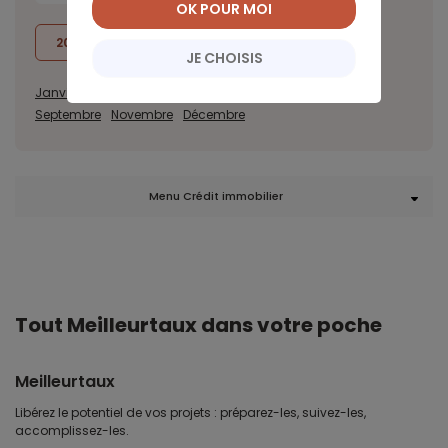
OK POUR MOI
2018
2017
JE CHOISIS
Janvier
Février
Mars
Avril
Mai
Juin
Juillet
Août
Septembre
Novembre
Décembre
Menu Crédit immobilier
Tout Meilleurtaux dans votre poche
Meilleurtaux
Libérez le potentiel de vos projets : préparez-les, suivez-les,
accomplissez-les.