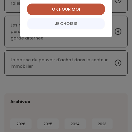
ralentissement amorcé en 2017
OK POUR MOI
JE CHOISIS
Les modalités de calcul de l’aide
personnalisée au logement (APL) en cas de
garde alternée
La baisse du pouvoir d’achat dans le secteur
immobilier
Archives
2026
2025
2024
2023