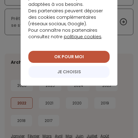
adaptées à vos besoins.
Des partenaires peuvent déposer
des cookies complémentaires
Prêt immobilier : les taux des crédits pourraient
(réseaux sociaux, Google).
se stabiliser en 2024
Pour connaître nos partenaires
consultez notre
politique cookies
.
OK POUR MOI
Archives
JE CHOISIS
2026
2025
2024
2023
2022
2021
2020
2019
2018
2017
Janvier
Février
Mars
Avril
Mai
Juin
Juillet
Août