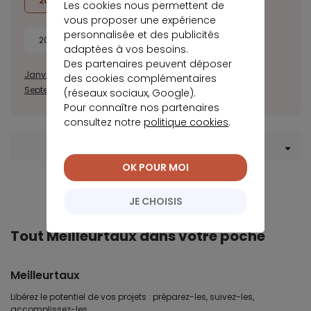
2022
2021
2020
2019
Les cookies nous permettent de
vous proposer une expérience
personnalisée et des publicités
2018
2017
adaptées à vos besoins.
Des partenaires peuvent déposer
Janvier
Février
Mars
Avril
Mai
Juin
Juillet
Août
des cookies complémentaires
Septembre
Octobre
Novembre
Décembre
(réseaux sociaux, Google).
Pour connaître nos partenaires
consultez notre
politique cookies
.
Menu Crédit immobilier
OK POUR MOI
JE CHOISIS
Tout Meilleurtaux dans votre poche
Meilleurtaux
Libérez le potentiel de vos projets : préparez-les, suivez-les,
accomplissez-les.