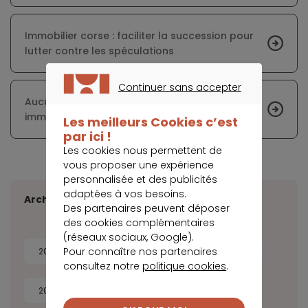
Immobilier corse : faciliter la succession pour
lutter contre les spéculations
Continuer sans accepter
Aucun changement notable pour les taux
CONTINUER SANS ACCEPTER
immobiliers en août
Les meilleurs Cookies c’est
par ici !
Les cookies nous permettent de
vous proposer une expérience
personnalisée et des publicités
adaptées à vos besoins.
Archives
Des partenaires peuvent déposer
des cookies complémentaires
(réseaux sociaux, Google).
Pour connaître nos partenaires
2026
2025
2024
2023
consultez notre
politique cookies
.
2022
2021
2020
2019