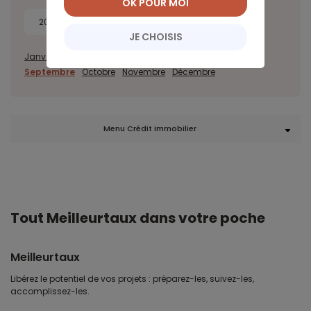
OK POUR MOI
2018
2017
JE CHOISIS
Janvier
Février
Mars
Avril
Mai
Juin
Juillet
Août
Septembre
Octobre
Novembre
Décembre
Menu Crédit immobilier
Tout Meilleurtaux dans votre poche
Meilleurtaux
Libérez le potentiel de vos projets : préparez-les, suivez-les,
accomplissez-les.