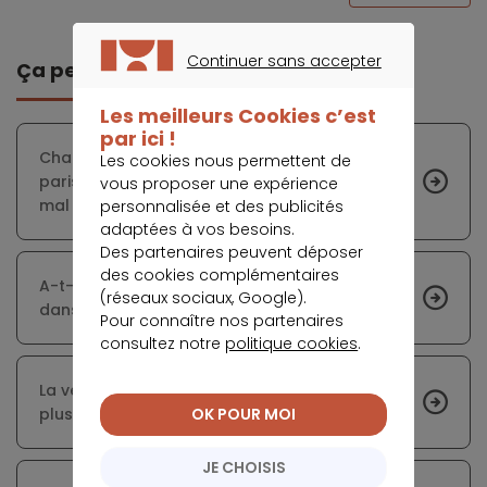
Continuer sans accepter
Ça peut vous intéresser
CONTINUER SANS ACCEPTER
Les meilleurs Cookies c’est
par ici !
Chapelle International, un nouveau quartier
Les cookies nous permettent de
parisien où les logements neufs se vendent
vous proposer une expérience
mal
personnalisée et des publicités
adaptées à vos besoins.
Des partenaires peuvent déposer
des cookies complémentaires
A-t-on intérêt à liquider son prêt à l’habitat
(réseaux sociaux, Google).
dans un contexte d’inflation ?
Pour connaître nos partenaires
consultez notre
politique cookies
.
La vente interactive se développe de plus en
OK POUR MOI
plus en France suite à la crise sanitaire
JE CHOISIS