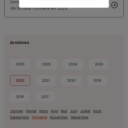
Immobilier : pas de plafonnement de la hausse
de la taxe foncière en 2023
Archives
2026
2025
2024
2023
2022
2021
2020
2019
2018
2017
Janvier
Février
Mars
Avril
Mai
Juin
Juillet
Août
Septembre
Octobre
Novembre
Décembre