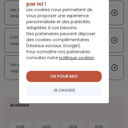
par ici !
Les cookies nous permettent de
Les Français pensent davantage aux dépenses
vous proposer une expérience
énergétiques avant de choisir leur maison
personnalisée et des publicités
adaptées à vos besoins.
Des partenaires peuvent déposer
Ces petites villes qui gagnent de la notoriété
des cookies complémentaires
auprès des métropolitains
(réseaux sociaux, Google).
Pour connaître nos partenaires
consultez notre
politique cookies
.
Les principales villes étudiantes où il est
opportun d’investir
OK POUR MOI
JE CHOISIS
Archives
2026
2025
2024
2023