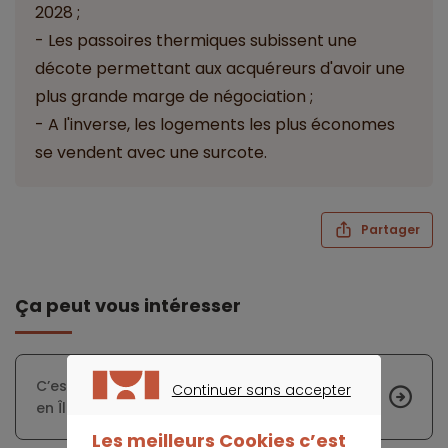
2028 ;
- Les passoires thermiques subissent une
décote permettant aux acquéreurs d'avoir une
plus grande marge de négociation ;
- A l'inverse, les logements les plus économes
se vendent avec une surcote.
Partager
Ça peut vous intéresser
C’est la fin de la hausse des prix de l’immobilier
Continuer sans accepter
en Île-de-France
CONTINUER SANS ACCEPTER
Les meilleurs Cookies c’est