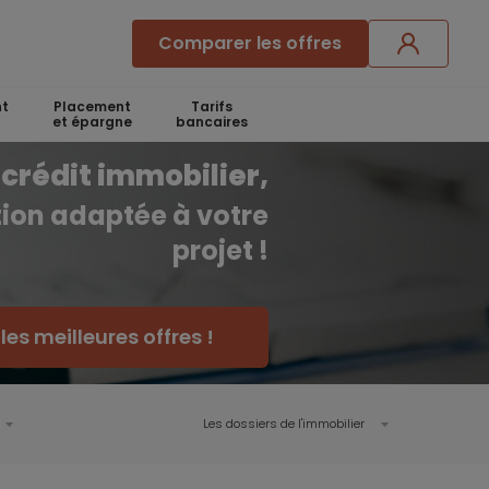
Comparer les offres
t
Placement
Tarifs
et épargne
bancaires
crédit immobilier,
ution adaptée à votre
projet !
es meilleures offres !
Les dossiers de l'immobilier