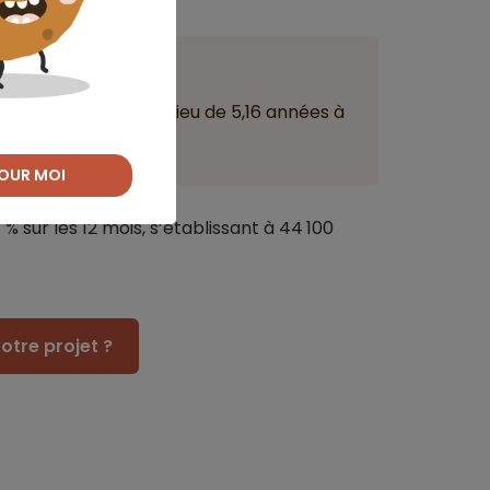
ant
é à 5,37 années au lieu de 5,16 années à
OUR MOI
 % sur les 12 mois, s’établissant à 44 100
otre projet ?