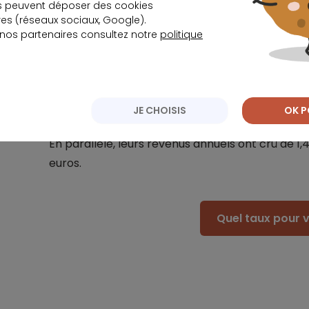
s peuvent déposer des cookies
s (réseaux sociaux, Google).
 nos partenaires consultez notre
politique
Import
L’équivalent en années de revenus a augment
la même période l’an dernier.
JE CHOISIS
OK P
En parallèle, leurs revenus annuels ont crû de 1,4
euros.
Quel taux pour v