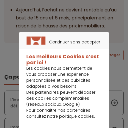
Aujourd’hui, l’achat ne devient rentable qu’au
bout de 15 ans et 6 mois, principalement en
raison de la hausse des prix immobiliers.
Continuer sans accepter
CONTINUER SANS ACCEPTER
Partager
Les meilleurs Cookies c’est
par ici !
Les cookies nous permettent de
vous proposer une expérience
Ça peut vous intéresser
personnalisée et des publicités
adaptées à vos besoins.
Des partenaires peuvent déposer
des cookies complémentaires
L'immobilier et la rénovation énergétique : un
(réseaux sociaux, Google).
défi pour les bailleurs
Pour connaître nos partenaires
consultez notre
politique cookies
.
Immobilier en Île-de-France : de bonnes