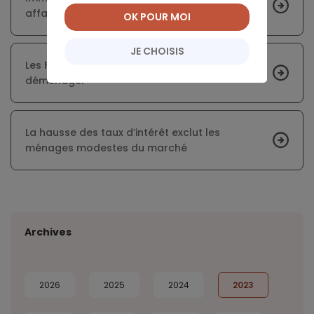
affaires à saisir dans le neuf
OK POUR MOI
JE CHOISIS
Les Français sont désormais moins enclins à
déménager
La hausse des taux d’intérêt exclut les
ménages modestes du marché
Archives
2026
2025
2024
2023